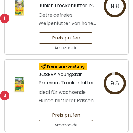
Junior Trockenfutter 12,5
9.8
kg
Getreidefreies
1
Welpenfutter von hoher
Qualität
Preis prüfen
Amazon.de
Premium-Leistung
JOSERA YoungStar
Premium Trockenfutter
9.5
Ideal für wachsende
2
Hunde mittlerer Rassen
Preis prüfen
Amazon.de