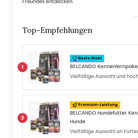
Freundes entdecken.
Top-Empfehlungen
Beste Wahl
BELCANDO Kennenlernpaket
1
Vielfältige Auswahl und höc
Premium-Leistung
BELCANDO Hundefutter Kenn
2
Hunde
Vielfältige Auswahl an Futt