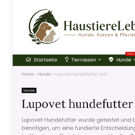
TREU
Startseite
Tierrassen
Hunde
Home
»
Hunde
»
Lupovet hundefutter test
Hunde
Lupovet hundefutter 
Lupovet Hundefutter wurde getestet und bew
benötigen, um eine fundierte Entscheidun