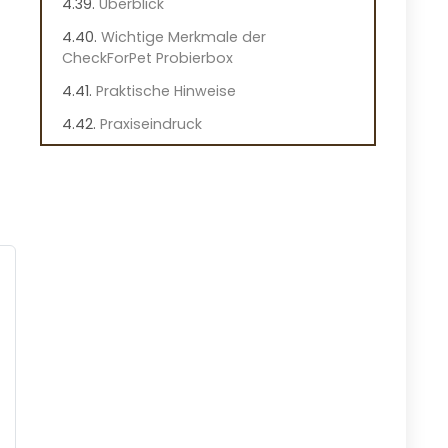
Überblick
Wichtige Merkmale der
CheckForPet Probierbox
Praktische Hinweise
Praxiseindruck
Probierpaket für ältere Hunde von
CheckForPet
Vorteile
Nachteile
Überblick
Wichtige Merkmale der Probierbox
Praktische Hinweise
Praxiseindruck
Dehner Wild Nature Hundefutter Set
Vorteile