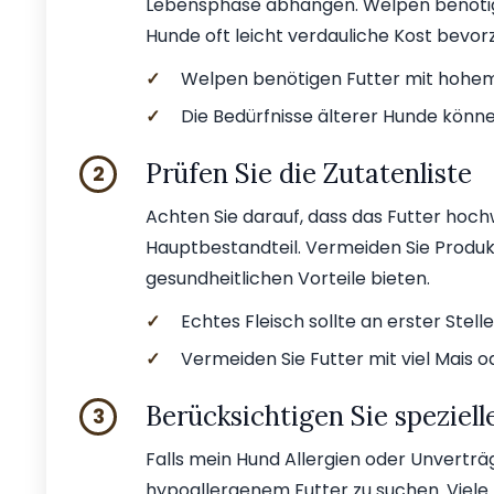
Lebensphase abhängen. Welpen benötige
Hunde oft leicht verdauliche Kost bevor
✓
Welpen benötigen Futter mit hohem
✓
Die Bedürfnisse älterer Hunde könne
Prüfen Sie die Zutatenliste
2
Achten Sie darauf, dass das Futter hochw
Hauptbestandteil. Vermeiden Sie Produkte
gesundheitlichen Vorteile bieten.
✓
Echtes Fleisch sollte an erster Stell
✓
Vermeiden Sie Futter mit viel Mais od
Berücksichtigen Sie speziell
3
Falls mein Hund Allergien oder Unverträg
hypoallergenem Futter zu suchen. Viele 