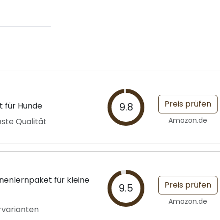
Preis prüfen
 für Hunde
9.8
Amazon.de
hste Qualität
enlernpaket für kleine
Preis prüfen
9.5
Amazon.de
ervarianten