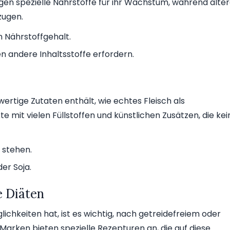
n spezielle Nährstoffe für ihr Wachstum, während älte
zugen.
 Nährstoffgehalt.
n andere Inhaltsstoffe erfordern.
ertige Zutaten enthält, wie echtes Fleisch als
 mit vielen Füllstoffen und künstlichen Zusätzen, die kei
e stehen.
er Soja.
e Diäten
lichkeiten hat, ist es wichtig, nach getreidefreiem oder
Marken bieten spezielle Rezepturen an, die auf diese