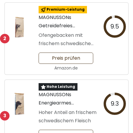
Premium-Leistung
MAGNUSSONs
Getreidefreies
9.5
Hundefutter
Ofengebacken mit
2
frischem schwedischem
Fleisch
Preis prüfen
Amazon.de
Hohe Leistung
MAGNUSSONs
Energiearmes
9.3
Hundefutter
Hoher Anteil an frischem
3
schwedischem Fleisch