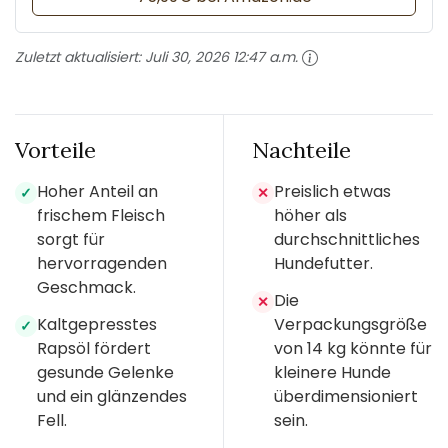
Zuletzt aktualisiert:
Juli 30, 2026 12:47 a.m.
Vorteile
Nachteile
Hoher Anteil an
Preislich etwas
✓
✕
frischem Fleisch
höher als
sorgt für
durchschnittliches
hervorragenden
Hundefutter.
Geschmack.
Die
✕
Kaltgepresstes
Verpackungsgröße
✓
Rapsöl fördert
von 14 kg könnte für
gesunde Gelenke
kleinere Hunde
und ein glänzendes
überdimensioniert
Fell.
sein.