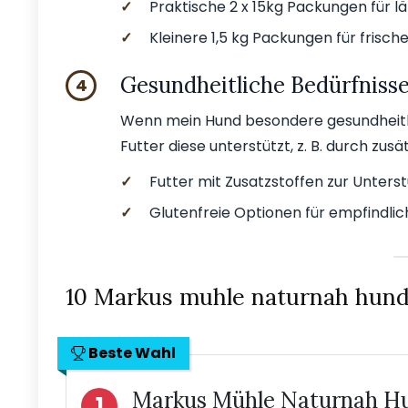
✓
Praktische 2 x 15kg Packungen für lä
✓
Kleinere 1,5 kg Packungen für frisch
Gesundheitliche Bedürfniss
4
Wenn mein Hund besondere gesundheitlic
Futter diese unterstützt, z. B. durch zus
✓
Futter mit Zusatzstoffen zur Unter
✓
Glutenfreie Optionen für empfindlic
10 Markus muhle naturnah hund
Beste Wahl
Markus Mühle Naturnah Hu
1