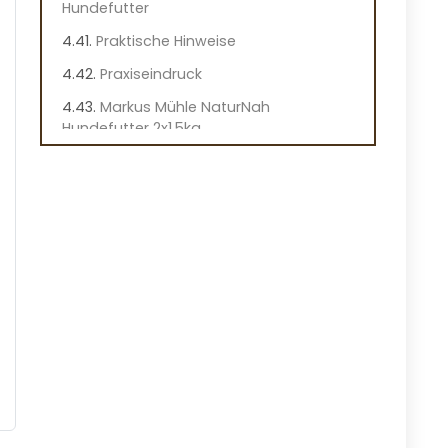
Hundefutter
Praktische Hinweise
Praxiseindruck
Markus Mühle NaturNah
Hundefutter 2x1,5kg
Vorteile
Nachteile
Überblick
Wichtige Merkmale dieses
Hundefutters
Praktische Hinweise
Praxiseindruck
Markus Mühle NaturNah Mini Futter
Vorteile
Nachteile