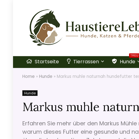
TREU
Startseite
Tierrassen
Hunde
Home
»
Hunde
»
Markus muhle naturnah hundefutter te
Hunde
Markus muhle naturn
Erfahren Sie mehr über den Markus Mühle
warum dieses Futter eine gesunde und natü