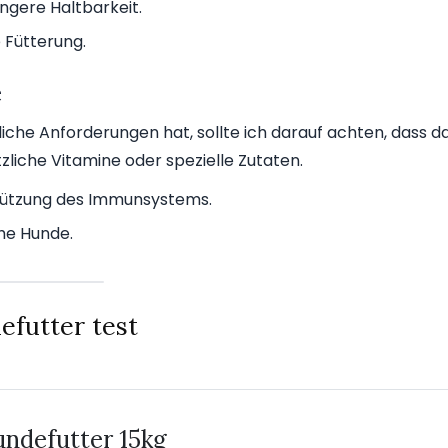
ngere Haltbarkeit.
e Fütterung.
e
he Anforderungen hat, sollte ich darauf achten, dass d
ätzliche Vitamine oder spezielle Zutaten.
stützung des Immunsystems.
he Hunde.
efutter test
ndefutter 15kg