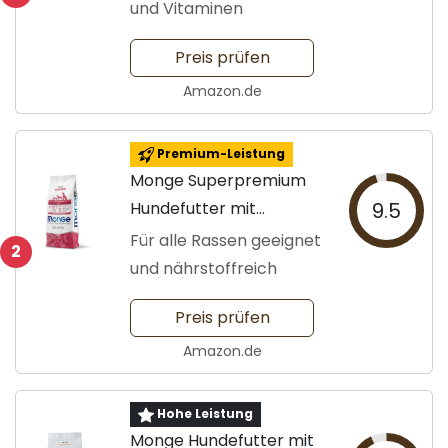
und Vitaminen
Preis prüfen
Amazon.de
Premium-Leistung
Monge Superpremium
Hundefutter mit
9.5
Rindfleisch
Für alle Rassen geeignet
2
und nährstoffreich
Preis prüfen
Amazon.de
Hohe Leistung
Monge Hundefutter mit