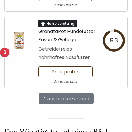
Amazon.de
Hohe Leistung
GranataPet Hundefutter
Fasan & Geflügel
9.3
Getreidefreies,
3
nahrhaftes Nassfutter
für Hunde
Preis prüfen
Amazon.de
7 weitere anzeigen ↓
Das Wichtigste auf einen Blick