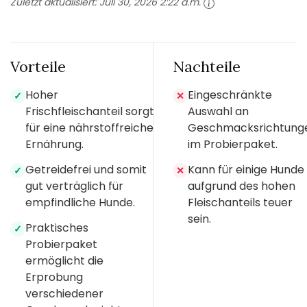
Zuletzt aktualisiert:
Juli 30, 2026 2:22 a.m.
Vorteile
Nachteile
Hoher
Eingeschränkte
✓
✕
Frischfleischanteil sorgt
Auswahl an
für eine nährstoffreiche
Geschmacksrichtung
Ernährung.
im Probierpaket.
Getreidefrei und somit
Kann für einige Hunde
✓
✕
gut verträglich für
aufgrund des hohen
empfindliche Hunde.
Fleischanteils teuer
sein.
Praktisches
✓
Probierpaket
ermöglicht die
Erprobung
verschiedener