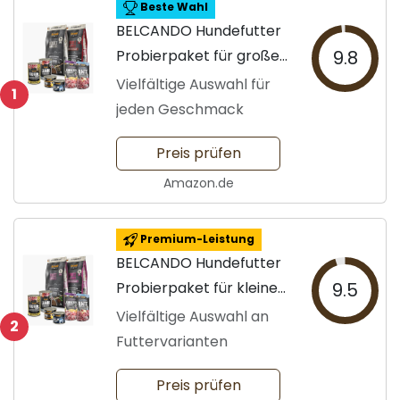
Beste Wahl
BELCANDO Hundefutter
Probierpaket für große
9.8
Hunde
Vielfältige Auswahl für
1
jeden Geschmack
Preis prüfen
Amazon.de
Premium-Leistung
BELCANDO Hundefutter
Probierpaket für kleine
9.5
Hunde
Vielfältige Auswahl an
2
Futtervarianten
Preis prüfen