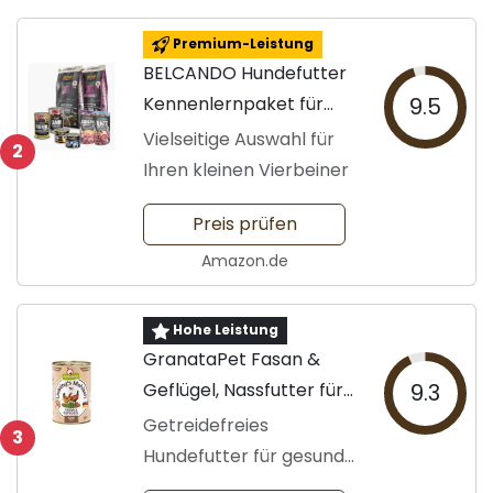
Premium-Leistung
BELCANDO Hundefutter
Kennenlernpaket für
9.5
kleine Hunde
Vielseitige Auswahl für
2
Ihren kleinen Vierbeiner
Preis prüfen
Amazon.de
Hohe Leistung
GranataPet Fasan &
Geflügel, Nassfutter für
9.3
Hunde
Getreidefreies
3
Hundefutter für gesunde
Ernährung