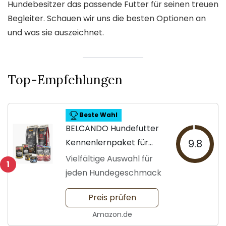
Hundebesitzer das passende Futter für seinen treuen
Begleiter. Schauen wir uns die besten Optionen an
und was sie auszeichnet.
Top-Empfehlungen
Beste Wahl
BELCANDO Hundefutter
Kennenlernpaket für
9.8
Hunde
Vielfältige Auswahl für
1
jeden Hundegeschmack
Preis prüfen
Amazon.de