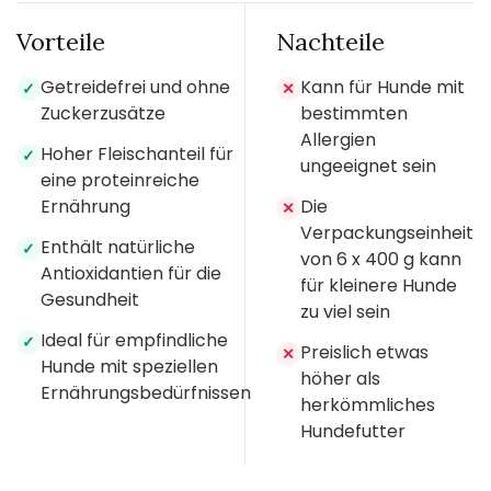
Vorteile
Nachteile
Getreidefrei und ohne
Kann für Hunde mit
✓
✕
Zuckerzusätze
bestimmten
Allergien
Hoher Fleischanteil für
✓
ungeeignet sein
eine proteinreiche
Ernährung
Die
✕
Verpackungseinheit
Enthält natürliche
✓
von 6 x 400 g kann
Antioxidantien für die
für kleinere Hunde
Gesundheit
zu viel sein
Ideal für empfindliche
✓
Preislich etwas
✕
Hunde mit speziellen
höher als
Ernährungsbedürfnissen
herkömmliches
Hundefutter