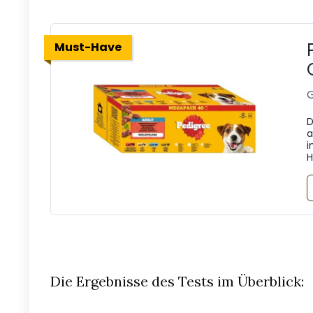
Must-Have
G
D
a
i
H
Die Ergebnisse des Tests im Überblick: