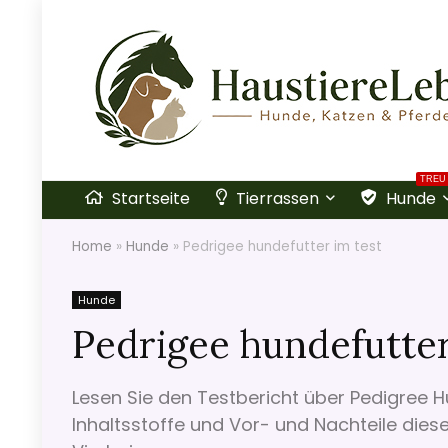
TREU
Startseite
Tierrassen
Hunde
Home
»
Hunde
»
Pedrigee hundefutter im test
Hunde
Pedrigee hundefutter
Lesen Sie den Testbericht über Pedigree H
Inhaltsstoffe und Vor- und Nachteile diese