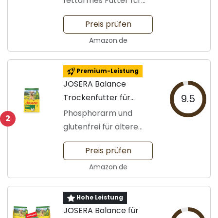
fettarmes Futter für
Senioren
Preis prüfen
Amazon.de
Premium-Leistung
JOSERA Balance
Trockenfutter für
9.5
Senioren
Phosphorarm und
2
glutenfrei für ältere
Hunde
Preis prüfen
Amazon.de
Hohe Leistung
JOSERA Balance für