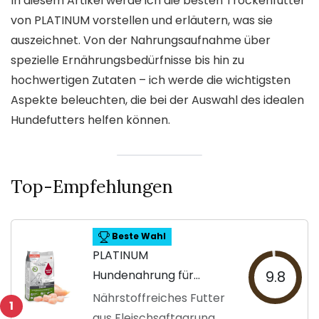
In diesem Artikel werde ich die besten Trockenfutter
von PLATINUM vorstellen und erläutern, was sie
auszeichnet. Von der Nahrungsaufnahme über
spezielle Ernährungsbedürfnisse bis hin zu
hochwertigen Zutaten – ich werde die wichtigsten
Aspekte beleuchten, die bei der Auswahl des idealen
Hundefutters helfen können.
Top-Empfehlungen
Beste Wahl
PLATINUM
Hundenahrung für
9.8
adulte Hunde
Nährstoffreiches Futter
1
aus Fleischsaftgarung