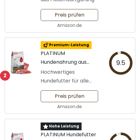
Preis prüfen
Amazon.de
Premium-Leistung
PLATINUM
Hundenahrung aus
9.5
Iberischem Fleisch
Hochwertiges
2
Hundefutter für alle
Rassen
Preis prüfen
Amazon.de
Hohe Leistung
PLATINUM Hundefutter