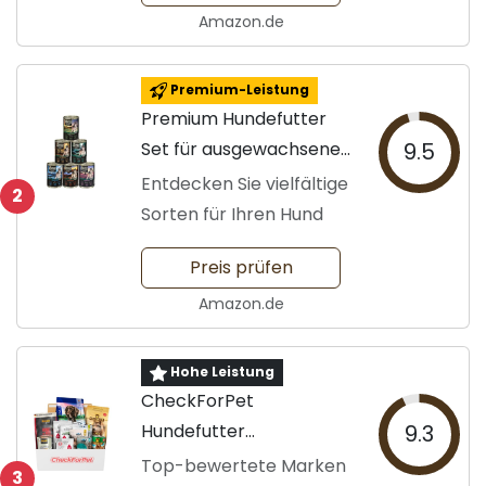
Amazon.de
Premium-Leistung
Premium Hundefutter
Set für ausgewachsene
9.5
Hunde
Entdecken Sie vielfältige
2
Sorten für Ihren Hund
Preis prüfen
Amazon.de
Hohe Leistung
CheckForPet
Hundefutter
9.3
Probierpaket Adult
Top-bewertete Marken
3