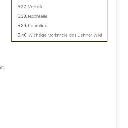
Vorteile
Nachteile
Überblick
Wichtige Merkmale des Dehner Wild
Nature Hundefutters
Praktische Hinweise
Praxiseindruck
t:
BELCANDO Hundefutter
Kennenlernpaket für große Hunde
Vorteile
Nachteile
Überblick
Wichtige Merkmale des BELCANDO
Hundefutters