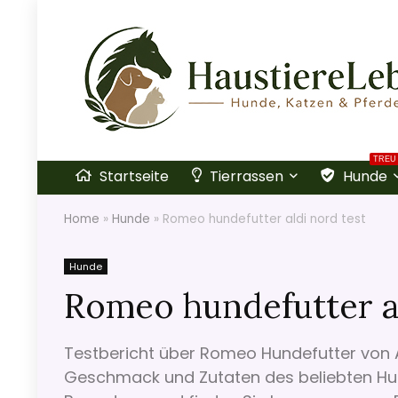
TREU
Startseite
Tierrassen
Hunde
Home
»
Hunde
»
Romeo hundefutter aldi nord test
Hunde
Romeo hundefutter al
Testbericht über Romeo Hundefutter von Ald
Geschmack und Zutaten des beliebten Hund