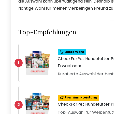
die Auswahl kann überwältigend sein. Deshalb is
richtige Wahl für meinen vierbeinigen Freund zu 
Top-Empfehlungen
Beste Wahl
CheckForPet Hundefutter Pr
1
Erwachsene
Kuratierte Auswahl der bes
Premium-Leistung
CheckForPet Hundefutter P
2
Top-Auswahl für Welpenfut