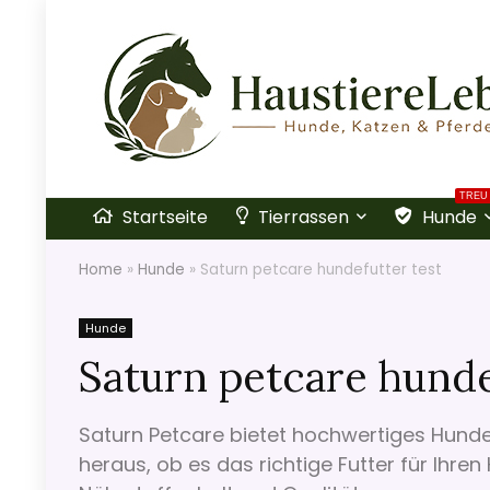
TREU
Startseite
Tierrassen
Hunde
Home
»
Hunde
»
Saturn petcare hundefutter test
Hunde
Saturn petcare hunde
Saturn Petcare bietet hochwertiges Hundef
heraus, ob es das richtige Futter für Ihre