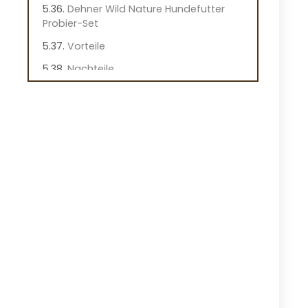
Dehner Wild Nature Hundefutter
Probier-Set
Vorteile
Nachteile
Überblick
Wichtige Merkmale dieses
Hundefutters
Praktische Hinweise
Praxiseindruck
BELCANDO Hundefutter
Kennenlernpaket für Hunde
Vorteile
Nachteile
Überblick
Wichtige Merkmale des BELCANDO