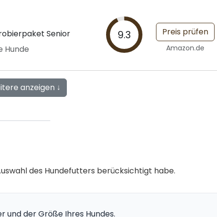
Preis prüfen
robierpaket Senior
9.3
Amazon.de
re Hunde
itere anzeigen ↓
r Auswahl des Hundefutters berücksichtigt habe.
er und der Größe Ihres Hundes.