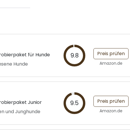
Preis prüfen
robierpaket für Hunde
9.8
Amazon.de
hsene Hunde
Preis prüfen
robierpaket Junior
9.5
Amazon.de
pen und Junghunde