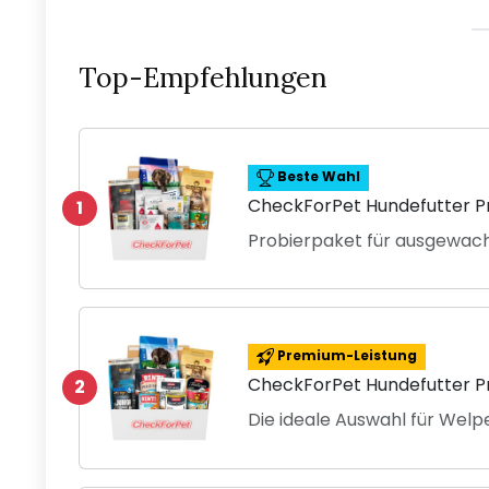
Top-Empfehlungen
Beste Wahl
CheckForPet Hundefutter P
1
Probierpaket für ausgewac
Premium-Leistung
CheckForPet Hundefutter P
2
Die ideale Auswahl für Wel