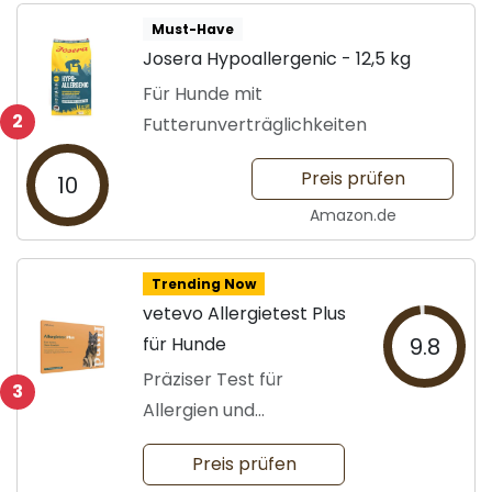
Must-Have
Josera Hypoallergenic - 12,5 kg
Für Hunde mit
2
Futterunverträglichkeiten
Preis prüfen
10
Amazon.de
Trending Now
vetevo Allergietest Plus
für Hunde
9.8
Präziser Test für
3
Allergien und
Unverträglichkeiten
Preis prüfen