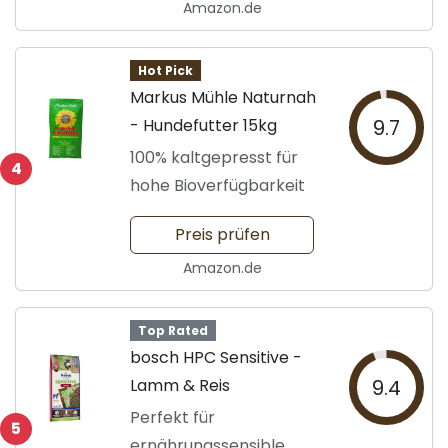
Amazon.de
Hot Pick
Markus Mühle Naturnah
- Hundefutter 15kg
9.7
100% kaltgepresst für
4
hohe Bioverfügbarkeit
Preis prüfen
Amazon.de
Top Rated
bosch HPC Sensitive -
Lamm & Reis
9.4
Perfekt für
5
ernährungssensible