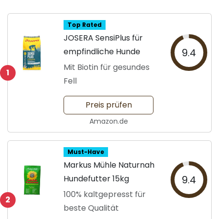
Top Rated
JOSERA SensiPlus für
empfindliche Hunde
9.4
Mit Biotin für gesundes
1
Fell
Preis prüfen
Amazon.de
Must-Have
Markus Mühle Naturnah
Hundefutter 15kg
9.4
100% kaltgepresst für
2
beste Qualität