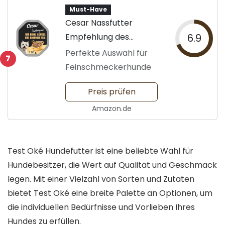
Must-Have
Cesar Nassfutter
Empfehlung des
6.9
Chefkochs
Perfekte Auswahl für
7
Feinschmeckerhunde
Preis prüfen
Amazon.de
Test Oké Hundefutter ist eine beliebte Wahl für
Hundebesitzer, die Wert auf Qualität und Geschmack
legen. Mit einer Vielzahl von Sorten und Zutaten
bietet Test Oké eine breite Palette an Optionen, um
die individuellen Bedürfnisse und Vorlieben Ihres
Hundes zu erfüllen.