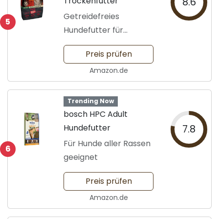
Trockenfutter
8.6
Getreidefreies
5
Hundefutter für
Erwachsene
Preis prüfen
Amazon.de
Trending Now
bosch HPC Adult
Hundefutter
7.8
Für Hunde aller Rassen
6
geeignet
Preis prüfen
Amazon.de