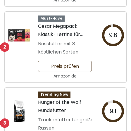
Amazon.de
Must-Have
Cesar Megapack
Klassik-Terrine für
9.6
Hunde
Nassfutter mit 8
2
köstlichen Sorten
Preis prüfen
Amazon.de
Trending Now
Hunger of the Wolf
Hundefutter
9.1
Trockenfutter für große
3
Rassen