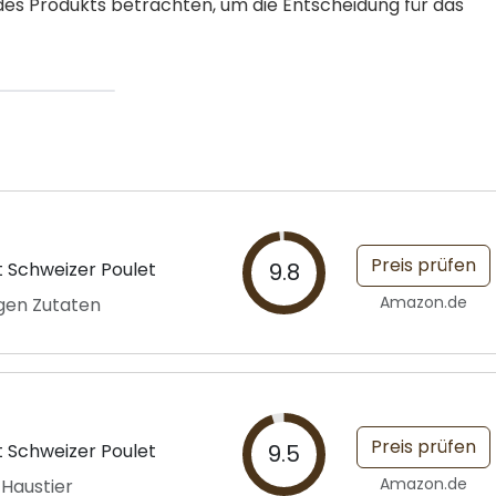
es Produkts betrachten, um die Entscheidung für das
Preis prüfen
t Schweizer Poulet
9.8
Amazon.de
gen Zutaten
Preis prüfen
t Schweizer Poulet
9.5
Amazon.de
 Haustier