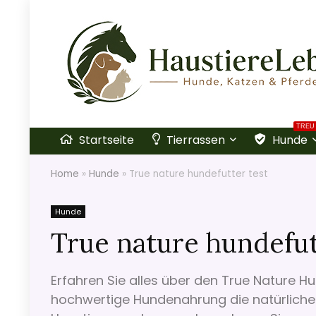
TREU
Startseite
Tierrassen
Hunde
Home
»
Hunde
»
True nature hundefutter test
Hunde
True nature hundefut
Erfahren Sie alles über den True Nature H
hochwertige Hundenahrung die natürliche