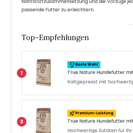
Nährstoffzusammensetzung und die Vorzüge jed
passende Futter zu erleichtern.
Top-Empfehlungen
Beste Wahl
True Nature Hundefutter mi
1
Kaltgepresst mit hochwerti
Premium-Leistung
True Nature Hundefutter mi
2
Hochwertige Zutaten für Ihr