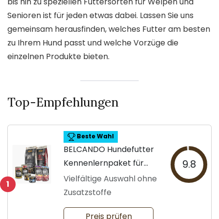
bis hin zu speziellen Futtersorten für Welpen und
Senioren ist für jeden etwas dabei. Lassen Sie uns
gemeinsam herausfinden, welches Futter am besten
zu Ihrem Hund passt und welche Vorzüge die
einzelnen Produkte bieten.
Top-Empfehlungen
Beste Wahl
BELCANDO Hundefutter
Kennenlernpaket für
9.8
große Hunde
Vielfältige Auswahl ohne
1
Zusatzstoffe
Preis prüfen