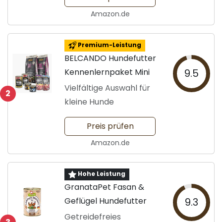
Amazon.de
Premium-Leistung
BELCANDO Hundefutter
Kennenlernpaket Mini
9.5
Vielfältige Auswahl für
2
kleine Hunde
Preis prüfen
Amazon.de
Hohe Leistung
GranataPet Fasan &
Geflügel Hundefutter
9.3
Getreidefreies