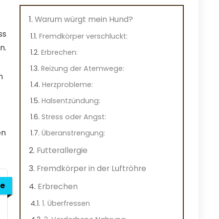
Warum würgt mein Hund?
ss
Fremdkörper verschluckt:
n.
Erbrechen:
Reizung der Atemwege:
n
Herzprobleme:
Halsentzündung:
Stress oder Angst:
en
Überanstrengung:
Futterallergie
Fremdkörper in der Luftröhre
e
Erbrechen
1. Überfressen