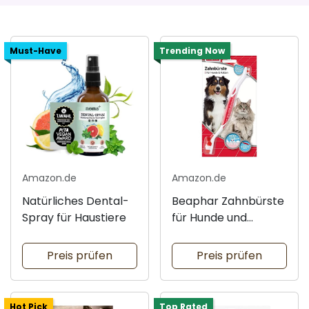
Must-Have
Trending Now
Amazon.de
Amazon.de
Natürliches Dental-
Beaphar Zahnbürste
Spray für Haustiere
für Hunde und
Katzen
Preis prüfen
Preis prüfen
Hot Pick
Top Rated