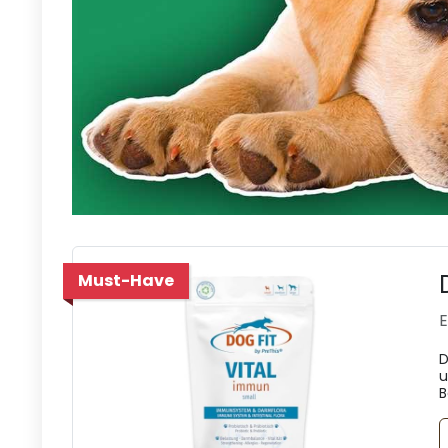
Must-Have
E
D
u
B