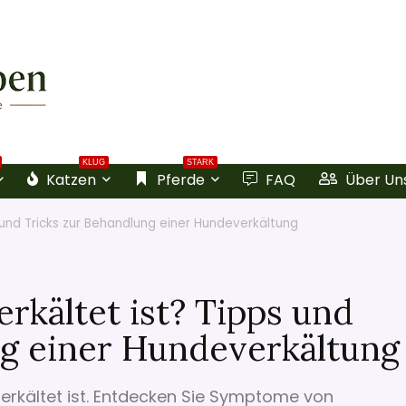
KLUG
STARK
Katzen
Pferde
FAQ
Über Un
 und Tricks zur Behandlung einer Hundeverkältung
kältet ist? Tipps und
ng einer Hundeverkältung
d erkältet ist. Entdecken Sie Symptome von