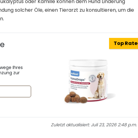
 Eukalyptus oder Kamille können dem Hund Linderung
ndung solcher Öle, einen Tierarzt zu konsultieren, um die
n.
de
Top Rat
wege Ihres
änzung zur
Zuletzt aktualisiert:
Juli 23, 2026 2:48 p.m.