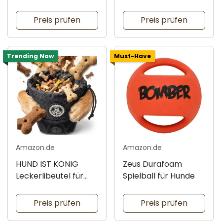
Hundetraining
GEIER GUSTAV für
Hunde
Preis prüfen
Preis prüfen
Trending Now
Must-Have
Amazon.de
Amazon.de
HUND IST KÖNIG
Zeus Durafoam
Leckerlibeutel für
Spielball für Hunde
Hunde
Preis prüfen
Preis prüfen