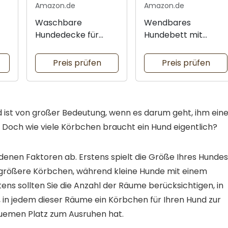
Amazon.de
Amazon.de
Waschbare
Wendbares
Hundedecke für
Hundebett mit
e
unterwegs
abnehmbarem
Bezug
Preis prüfen
Preis prüfen
d ist von großer Bedeutung, wenn es darum geht, ihm ein
. Doch wie viele Körbchen braucht ein Hund eigentlich?
denen Faktoren ab. Erstens spielt die Größe Ihres Hundes
l größere Körbchen, während kleine Hunde mit einem
ens sollten Sie die Anzahl der Räume berücksichtigen, in
m, in jedem dieser Räume ein Körbchen für Ihren Hund zur
quemen Platz zum Ausruhen hat.