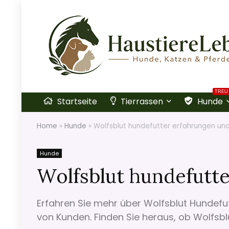
TREU
Startseite
Tierrassen
Hunde
Home
»
Hunde
»
Wolfsblut hundefutter erfahrungen und
Hunde
Wolfsblut hundefutte
Erfahren Sie mehr über Wolfsblut Hundefut
von Kunden. Finden Sie heraus, ob Wolfsblut