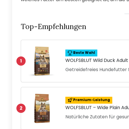
Top-Empfehlungen
Beste Wahl
WOLFSBLUT Wild Duck Adult
1
Getreidefreies Hundefutter
Premium-Leistung
WOLFSBLUT – Wide Plain Adu
2
Natürliche Zutaten für ges