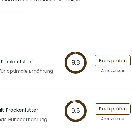
Preis prüfen
 Trockenfutter
9.8
Amazon.de
 für optimale Ernährung
Preis prüfen
lt Trockenfutter
9.5
Amazon.de
unde Hundeernährung.