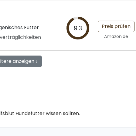
Preis prüfen
genisches Futter
9.3
Amazon.de
nverträglichkeiten
itere anzeigen ↓
lfsblut Hundefutter wissen sollten.