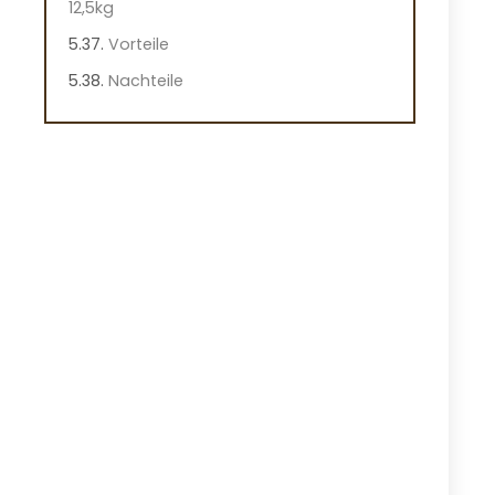
12,5kg
Vorteile
Nachteile
Überblick
Wichtige Eigenschaften dieses
Hundefutters
Praktische Hinweise
Praxiseindruck
WOLFSBLUT VetLine Hautdiät für
Hunde
Vorteile
Nachteile
Überblick
Wichtige Merkmale des WOLFSBLUT
VetLine Skin