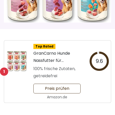
Top Rated
GranCarno Hunde
Nassfutter für
9.6
Erwachsene
100% frische Zutaten,
1
getreidefrei
Preis prüfen
Amazon.de