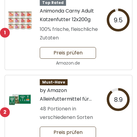
Top Rated
Animonda Carny Adult
Katzenfutter 12x200g
9.5
100% frische, fleischliche
1
Zutaten
Preis prüfen
Amazon.de
Must-Have
by Amazon
Alleinfuttermittel für
8.9
Katzen
48 Portionen in
2
verschiedenen Sorten
Preis prüfen