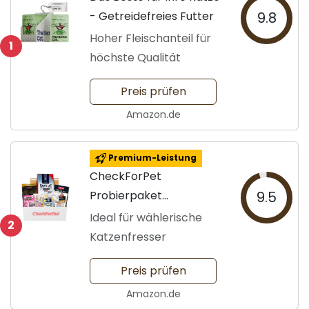
- Getreidefreies Futter
9.8
Hoher Fleischanteil für
1
höchste Qualität
Preis prüfen
Amazon.de
Premium-Leistung
CheckForPet
Probierpaket
9.5
Katzenfutter für
Ideal für wählerische
2
Erwachsene
Katzenfresser
Preis prüfen
Amazon.de