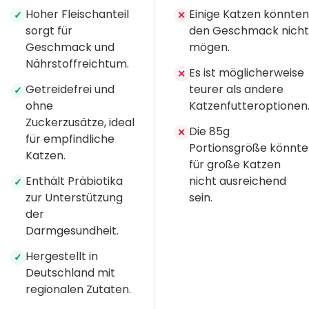
Hoher Fleischanteil
Einige Katzen könnten
✓
✕
sorgt für
den Geschmack nicht
Geschmack und
mögen.
Nährstoffreichtum.
Es ist möglicherweise
✕
Getreidefrei und
teurer als andere
✓
ohne
Katzenfutteroptionen
Zuckerzusätze, ideal
Die 85g
✕
für empfindliche
Portionsgröße könnte
Katzen.
für große Katzen
Enthält Präbiotika
nicht ausreichend
✓
zur Unterstützung
sein.
der
Darmgesundheit.
Hergestellt in
✓
Deutschland mit
regionalen Zutaten.