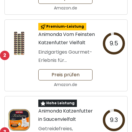
Amazon.de
Premium-Leistung
Animonda Vom Feinsten
Katzenfutter Vielfalt
9.5
Einzigartiges Gourmet-
2
Erlebnis für
Katzenliebhaber
Preis prüfen
Amazon.de
Hohe Leistung
Animonda Katzenfutter
in Saucenvielfalt
9.3
Getreidefreies,
3