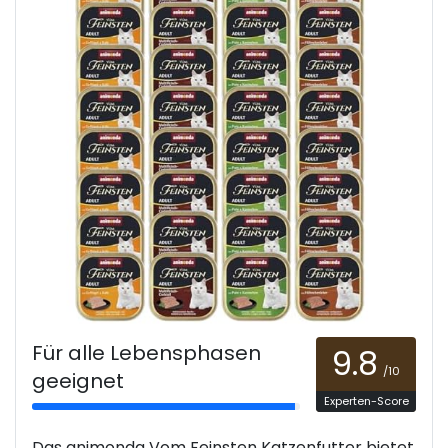
Für alle Lebensphasen
9.8
/10
geeignet
Experten-Score
Das animonda Vom Feinsten Katzenfutter bietet