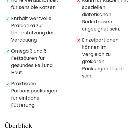
Hohe Verdaulichkeit
Kann für Katzen mit
✓
✕
für sensible Katzen.
speziellen
diätetischen
Enthält wertvolle
✓
Bedürfnissen
Präbiotika zur
ungeeignet sein.
Unterstützung der
Verdauung.
Einzelportionen
✕
können im
Omega 3 und 6
✓
Vergleich zu
Fettsäuren für
größeren
gesundes Fell und
Packungen teurer
Haut.
sein.
Praktische
✓
Portionspackungen
für einfache
Fütterung.
Überblick