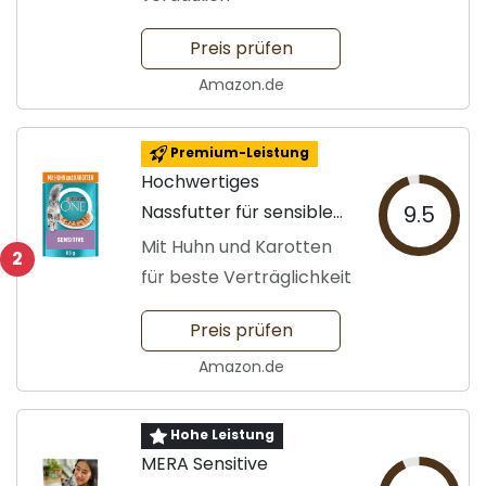
Preis prüfen
Amazon.de
Premium-Leistung
Hochwertiges
Nassfutter für sensible
9.5
Katzen
Mit Huhn und Karotten
2
für beste Verträglichkeit
Preis prüfen
Amazon.de
Hohe Leistung
MERA Sensitive