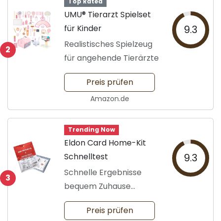
Top Rated
UMU® Tierarzt Spielset
für Kinder
9.3
Realistisches Spielzeug
2
für angehende Tierärzte
Preis prüfen
Amazon.de
Trending Now
Eldon Card Home-Kit
Schnelltest
9.3
Schnelle Ergebnisse
3
bequem Zuhause
erhalten
Preis prüfen