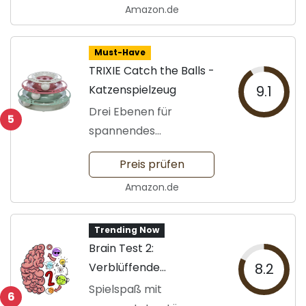
Amazon.de
Must-Have
TRIXIE Catch the Balls -
Katzenspielzeug
9.1
Drei Ebenen für
5
spannendes
Katzenvergnügen
Preis prüfen
Amazon.de
Trending Now
Brain Test 2:
Verblüffende
8.2
Denksportaufgaben
Spielspaß mit
6