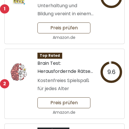
Tierfreunde
Unterhaltung und
1
Bildung vereint in einem
Spiel
Preis prüfen
Amazon.de
Top Rated
Brain Test:
Herausfordernde Rätsel
9.6
für alle
Kostenfreies Spielspaß
2
für jedes Alter
Preis prüfen
Amazon.de