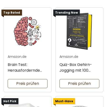
Top Rated
Trending Now
Amazon.de
Amazon.de
Brain Test:
Quiz-Box Gehirn-
Herausfordernde
Jogging mit 100
Rätsel für alle
Rätseln
Preis prüfen
Preis prüfen
Hot Pick
Must-Have