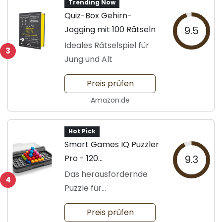
Trending Now
Quiz-Box Gehirn-
Jogging mit 100 Rätseln
9.5
Ideales Rätselspiel für
3
Jung und Alt
Preis prüfen
Amazon.de
Hot Pick
Smart Games IQ Puzzler
Pro - 120
9.3
Herausforderungen
Das herausfordernde
4
Puzzle für
Denksportfreunde
Preis prüfen