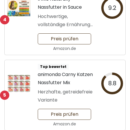
Nassfutter in Sauce
9.2
Hochwertige,
4
vollständige Ernährung
für Katzen
Preis prüfen
Amazon.de
Top bewertet
animonda Carny Katzen
Nassfutter Mix
8.8
Herzhafte, getreidefreie
5
Variante
Preis prüfen
Amazon.de