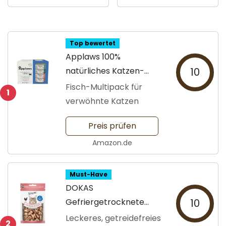
Top bewertet
Applaws 100%
natürliches Katzen-
10
Nassfutter
Fisch-Multipack für
1
verwöhnte Katzen
Preis prüfen
Amazon.de
Must-Have
DOKAS
Gefriergetrocknete
10
Hühnerherzen
Leckeres, getreidefreies
2