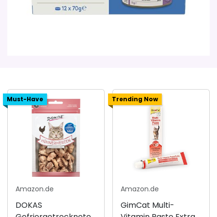
Must-Have
Trending Now
Amazon.de
Amazon.de
DOKAS
GimCat Multi-
Gefriergetrocknete
Vitamin Paste Extra