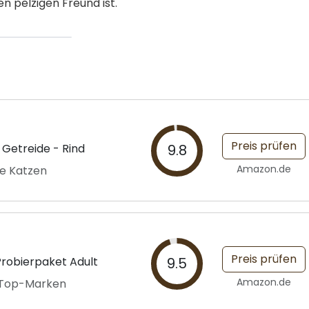
n pelzigen Freund ist.
Preis prüfen
 Getreide - Rind
9.8
Amazon.de
de Katzen
Preis prüfen
robierpaket Adult
9.5
Amazon.de
t Top-Marken