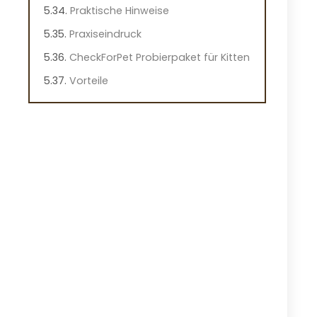
Praktische Hinweise
Praxiseindruck
CheckForPet Probierpaket für Kitten
Vorteile
Nachteile
Überblick
Wichtige Merkmale der Probierbox
für Kitten
Praktische Hinweise
Praxiseindruck
catz finefood Purrrr Collection für
Katzen
Vorteile
Nachteile