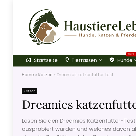
TREU
Startseite
Tierrassen
Hunde
Home
»
Katzen
»
Dreamies katzenfutter test
Katzen
Dreamies katzenfutte
Lesen Sie den Dreamies Katzenfutter-Test 
ausprobiert wurden und welches davon al