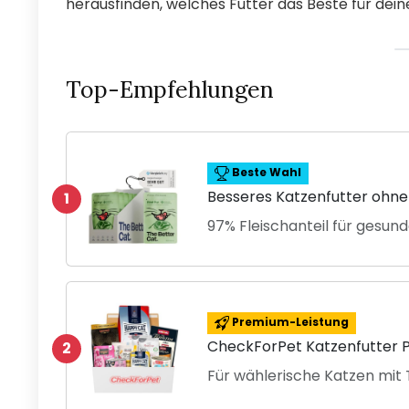
herausfinden, welches Futter das Beste für deine
Top-Empfehlungen
Beste Wahl
Besseres Katzenfutter ohne
1
97% Fleischanteil für gesun
Premium-Leistung
CheckForPet Katzenfutter P
2
Für wählerische Katzen mi