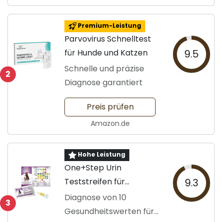
Premium-Leistung
Parvovirus Schnelltest
für Hunde und Katzen
9.5
Schnelle und präzise
2
Diagnose garantiert
Preis prüfen
Amazon.de
Hohe Leistung
One+Step Urin
Teststreifen für
9.3
Haustiere
Diagnose von 10
3
Gesundheitswerten für