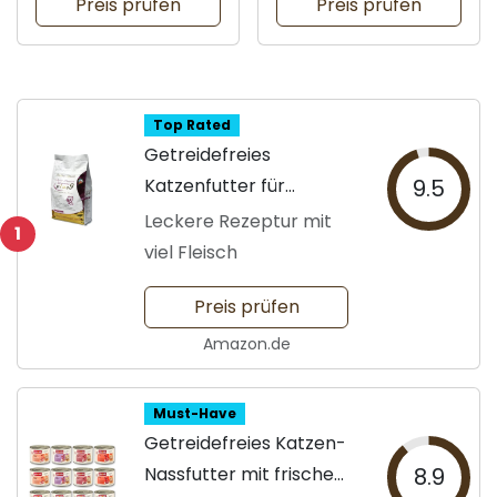
Preis prüfen
Preis prüfen
Top Rated
Getreidefreies
Katzenfutter für
9.5
gesunde Katzen
Leckere Rezeptur mit
1
viel Fleisch
Preis prüfen
Amazon.de
Must-Have
Getreidefreies Katzen-
Nassfutter mit frischem
8.9