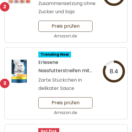
Fleisch
Zusammensetzung ohne
2
Zucker und Soja
Preis prüfen
Amazon.de
Trending Now
Erlesene
Nassfutterstreifen mit
8.4
Huhn
Zarte Stückchen in
3
delikater Sauce
Preis prüfen
Amazon.de
Hot Pick