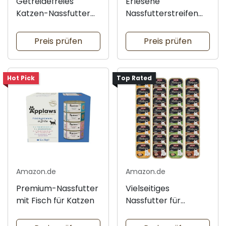
Getreidefreies
Erlesene
Katzen-Nassfutter
Nassfutterstreifen
mit frischem Fleisch
mit Huhn
Preis prüfen
Preis prüfen
Hot Pick
Top Rated
Amazon.de
Amazon.de
Premium-Nassfutter
Vielseitiges
mit Fisch für Katzen
Nassfutter für
erwachsene Katzen