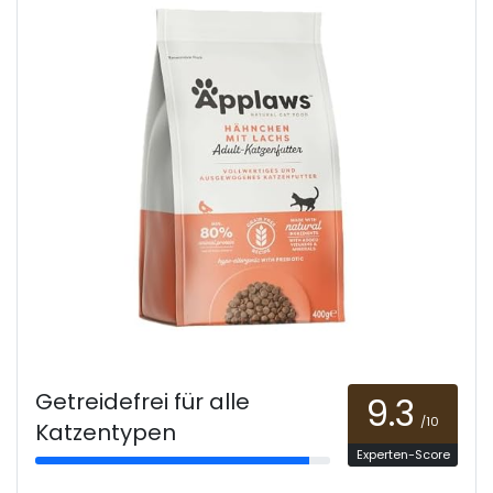
Getreidefrei für alle
9.3
/10
Katzentypen
Experten-Score