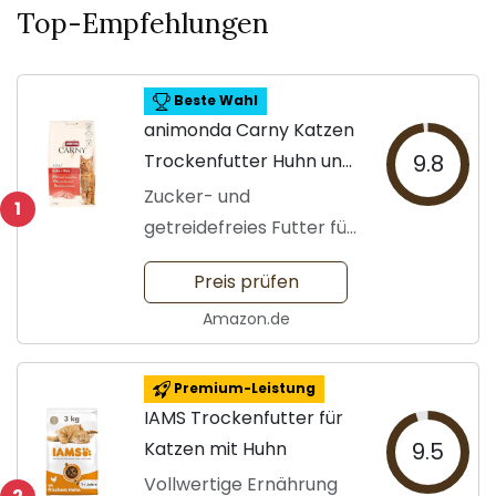
Top-Empfehlungen
Beste Wahl
animonda Carny Katzen
Trockenfutter Huhn und
9.8
Rind
Zucker- und
1
getreidefreies Futter für
Katzen
Preis prüfen
Amazon.de
Premium-Leistung
IAMS Trockenfutter für
Katzen mit Huhn
9.5
Vollwertige Ernährung