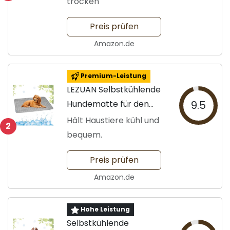
trocken
Preis prüfen
Amazon.de
Premium-Leistung
LEZUAN Selbstkühlende
Hundematte für den
9.5
Sommer
Hält Haustiere kühl und
2
bequem.
Preis prüfen
Amazon.de
Hohe Leistung
Selbstkühlende