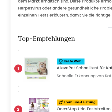
dem Markt erhältlich sind. Diese Produkte ermö
Herpesvirus oder andere gesundheitliche Proble
einzelnen Tests erläutern, damit Sie die richtige
Top-Empfehlungen
Beste Wahl
AlievePet Schnelltest für K
1
Schnelle Erkennung von Kat
Premium-Leistung
One+Step Urin Teststreifen 
2