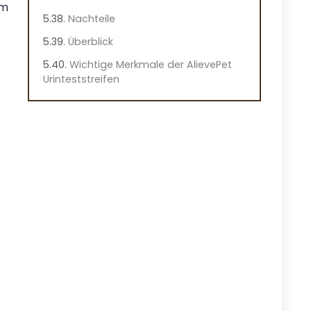
um
Nachteile
Überblick
Wichtige Merkmale der AlievePet
Urinteststreifen
Praktische Hinweise
Praxiseindruck
Giardien Schnelltest für Hunde und
Katzen
Vorteile
Nachteile
Überblick
Wichtige Merkmale des Giardien
Schnelltests
Praktische Hinweise