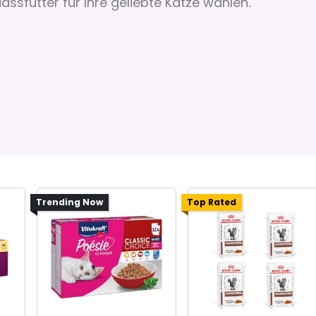
assfutter für Ihre geliebte Katze wählen.
Trending Now
Top Rated