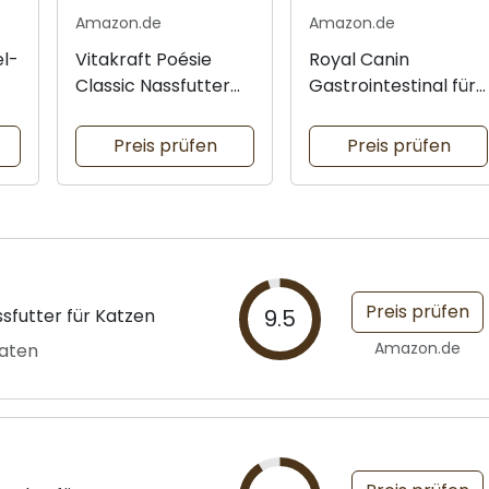
Amazon.de
Amazon.de
el-
Vitakraft Poésie
Royal Canin
Classic Nassfutter
Gastrointestinal für
für Katzen
Katzen
Preis prüfen
Preis prüfen
Preis prüfen
futter für Katzen
9.5
Amazon.de
taten