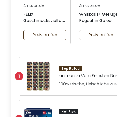
Amazon.de
Amazon.de
FELIX
Whiskas 1+ Geflüg
Geschmacksvielfalt
Ragout in Gelee
in Gelee für Katzen
Preis prüfen
Preis prüfen
Top Rated
animonda Vom Feinsten Nass
1
100% frische, fleischliche Zu
Hot Pick