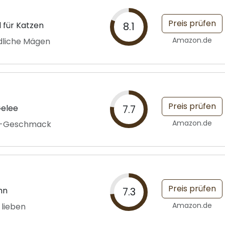
Preis prüfen
l für Katzen
8.1
Amazon.de
ndliche Mägen
Preis prüfen
Gelee
7.7
Amazon.de
en-Geschmack
Preis prüfen
hn
7.3
Amazon.de
 lieben