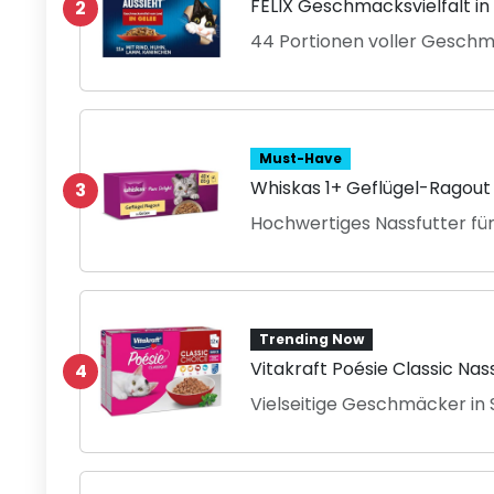
FELIX Geschmacksvielfalt in
2
44 Portionen voller Gesch
Must-Have
Whiskas 1+ Geflügel-Ragout 
3
Hochwertiges Nassfutter fü
Trending Now
Vitakraft Poésie Classic Nas
4
Vielseitige Geschmäcker in