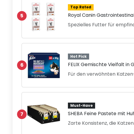
Top Rated
Royal Canin Gastrointestina
5
Spezielles Futter für empfi
Hot Pick
FELIX Gemischte Vielfalt in 
6
Für den verwöhnten Katz
Must-Have
SHEBA Feine Pastete mit Hu
7
Zarte Konsistenz, die Katzen