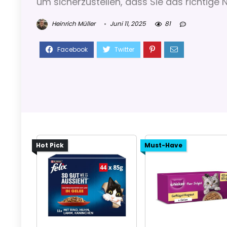
um sicherzustellen, dass Sie das richtige N
Heinrich Müller
Juni 11, 2025
81
Hot Pick
Must-Have