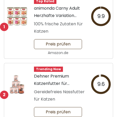
Top Rated
animonda Carny Adult
Herzhafte Variation
9.9
800g
100% frische Zutaten für
1
Katzen
Preis prüfen
Amazon.de
Trending Now
Dehner Premium
Katzenfutter für
9.6
Erwachsene
Gereidefreies Nassfutter
2
für Katzen
Preis prüfen