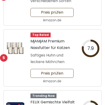
verschiedenen Sorten
Preis prüfen
Amazon.de
Top Rated
MjAMjAM Premium
Nassfutter für Katzen
7.9
Saftiges Huhn und
5
leckere Möhrchen
Preis prüfen
Amazon.de
Trending Now
FELIX Gemischte Vielfalt