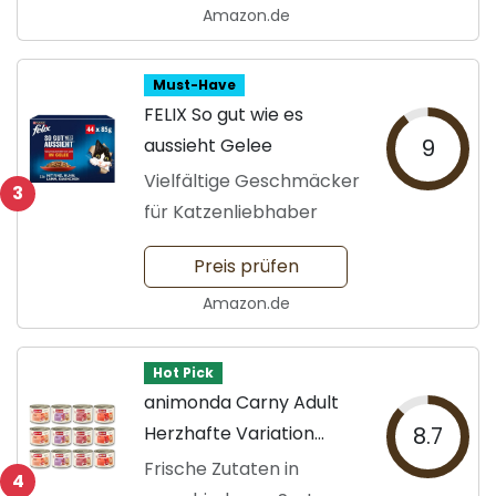
Amazon.de
Must-Have
FELIX So gut wie es
aussieht Gelee
9
Vielfältige Geschmäcker
3
für Katzenliebhaber
Preis prüfen
Amazon.de
Hot Pick
animonda Carny Adult
Herzhafte Variation
8.7
200g
Frische Zutaten in
4