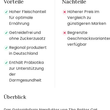
Vorteile
Nachteile
Hoher Fleischanteil
Höherer Preis im
✓
✕
für optimale
Vergleich zu
Ernährung
günstigeren Marken
Getreidefrei und
Begrenzte
✓
✕
ohne Zuckerzusatz
Geschmacksvariante
verfügbar
Regional produziert
✓
in Deutschland
Enthält Präbiotika
✓
zur Unterstützung
der
Darmgesundheit
Überblick
Das Getreidefreie Nassfutter von The Better Cat