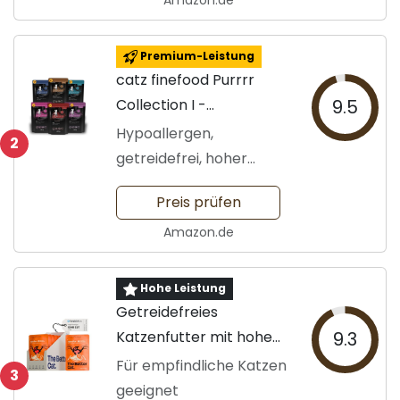
Amazon.de
Premium-Leistung
catz finefood Purrrr
Collection I -
9.5
Katzenfutter
Hypoallergen,
2
getreidefrei, hoher
Fleischanteil
Preis prüfen
Amazon.de
Hohe Leistung
Getreidefreies
Katzenfutter mit hohem
9.3
Fleischanteil
Für empfindliche Katzen
3
geeignet