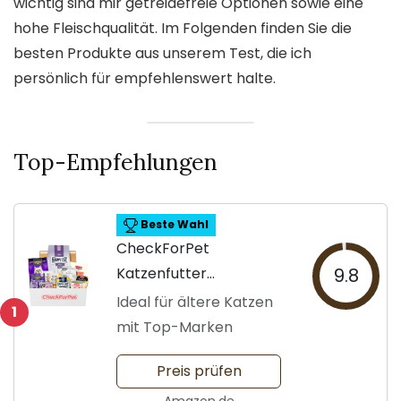
wichtig sind mir getreidefreie Optionen sowie eine
hohe Fleischqualität. Im Folgenden finden Sie die
besten Produkte aus unserem Test, die ich
persönlich für empfehlenswert halte.
Top-Empfehlungen
Beste Wahl
CheckForPet
Katzenfutter
9.8
Probierpaket Senior
Ideal für ältere Katzen
1
mit Top-Marken
Preis prüfen