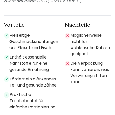
Zuletzt aktualisiert:
Juli 28, 2026 9:59 p.m.
Vorteile
Nachteile
Vielseitige
Möglicherweise
✓
✕
Geschmacksrichtungen
nicht für
aus Fleisch und Fisch
wählerische Katzen
geeignet
Enthält essentielle
✓
Nährstoffe für eine
Die Verpackung
✕
gesunde Ernährung
kann variieren, was
Verwirrung stiften
Fördert ein glänzendes
✓
kann
Fell und gesunde Zähne
Praktische
✓
Frischebeutel für
einfache Portionierung