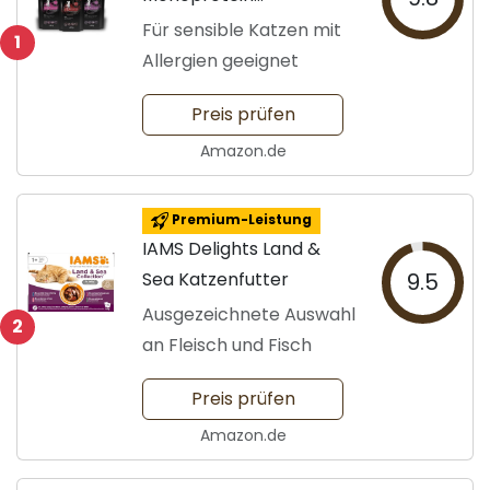
Katzenfutter
Für sensible Katzen mit
1
Allergien geeignet
Preis prüfen
Amazon.de
Premium-Leistung
IAMS Delights Land &
Sea Katzenfutter
9.5
Ausgezeichnete Auswahl
2
an Fleisch und Fisch
Preis prüfen
Amazon.de