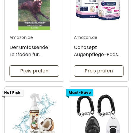
Amazon.de
Amazon.de
Der umfassende
Canosept
Leitfaden für
Augenpflege-Pads
Deutsch Langhaar
für Hunde
Preis prüfen
Preis prüfen
Hot Pick
Must-Have