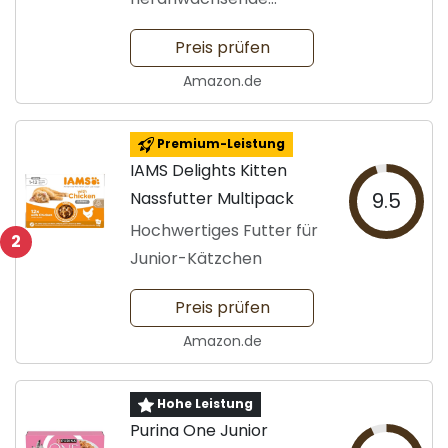
Katzen von 2 bis 12
Preis prüfen
Monaten
Amazon.de
Premium-Leistung
IAMS Delights Kitten
Nassfutter Multipack
9.5
Hochwertiges Futter für
2
Junior-Kätzchen
Preis prüfen
Amazon.de
Hohe Leistung
Purina One Junior