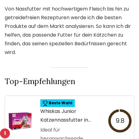
Von Nassfutter mit hochwertigem Fleisch bis hin zu
getreidefreien Rezepturen werde ich die besten
Produkte auf dem Markt analysieren. So kann ich dir
helfen, das passende Futter für dein Kätzchen zu
finden, das seinen speziellen Bedürfnissen gerecht
wird.
Top-Empfehlungen
Beste Wahl
Whiskas Junior
Katzennassfutter in
9.8
Sauce
Ideal für
1
heranwachsende