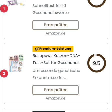
Haustiere
Schnelltest für 10
1
Gesundheitswerte
Preis prüfen
Amazon.de
Premium-Leistung
Basepaws Katzen-DNA-
Test-Set für Gesundheit
9.5
Umfassende genetische
2
Erkenntnisse für
Katzenbesitzer
Preis prüfen
Amazon.de