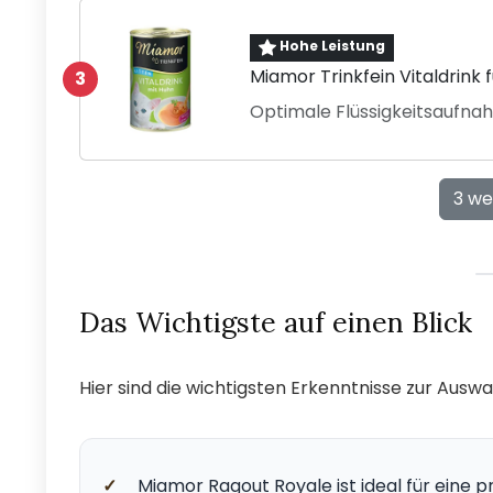
Hohe Leistung
Miamor Trinkfein Vitaldrink f
3
Optimale Flüssigkeitsaufna
3 we
Das Wichtigste auf einen Blick
Hier sind die wichtigsten Erkenntnisse zur Aus
✓
Miamor Ragout Royale ist ideal für eine p