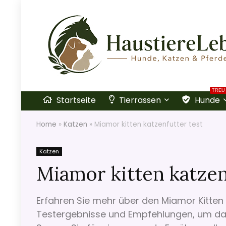
TREU
Startseite
Tierrassen
Hunde
Home
»
Katzen
»
Miamor kitten katzenfutter test
Katzen
Miamor kitten katzen
Erfahren Sie mehr über den Miamor Kitten 
Testergebnisse und Empfehlungen, um das 