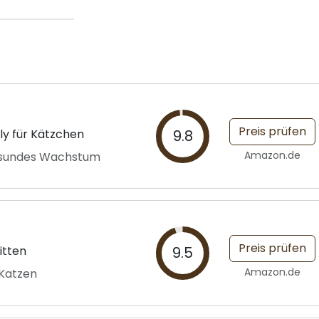
Preis prüfen
ly für Kätzchen
9.8
Amazon.de
gesundes Wachstum
Preis prüfen
itten
9.5
Amazon.de
 Katzen