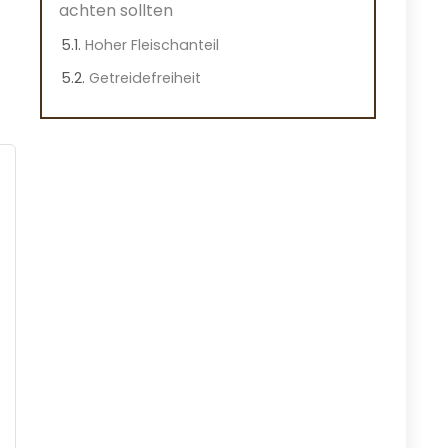
achten sollten
Hoher Fleischanteil
Getreidefreiheit
Nährstoffzusätze
Verpackungsart
Schneller Vergleich
So haben wir diese Produkte
ausgewählt
Qualität der Zutaten
Nährstoffgehalt
Kundenbewertungen
Preis-Leistungs-Verhältnis
Häufig gestellte Fragen
Fazit