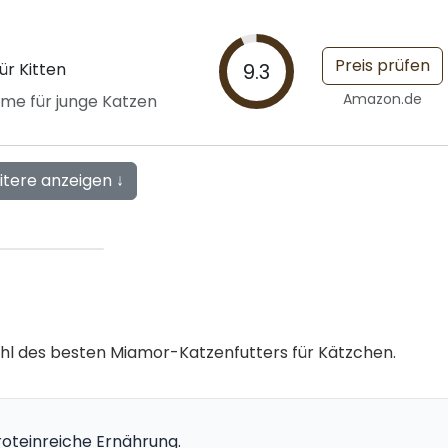
Preis prüfen
ür Kitten
9.3
Amazon.de
hme für junge Katzen
itere anzeigen ↓
wahl des besten Miamor-Katzenfutters für Kätzchen.
roteinreiche Ernährung.