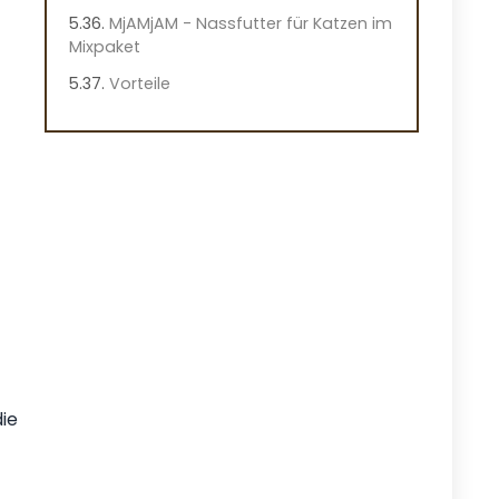
MjAMjAM - Nassfutter für Katzen im
Mixpaket
Vorteile
Nachteile
Überblick
Wichtige Merkmale des MjAMjAM
Nassfutters
Praktische Hinweise
Praxiseindruck
MjAMjAM Premium Nassfutter für
Katzen
Vorteile
ie
Nachteile
Überblick
Wichtige Merkmale dieses