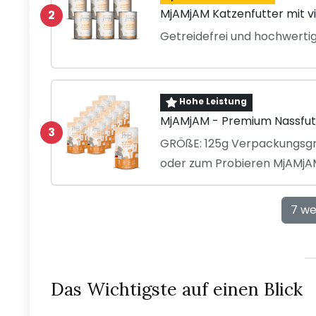
MjAMjAM Katzenfutter mit v
2
Getreidefrei und hochwerti
Hohe Leistung
MjAMjAM - Premium Nassfutt
3
GRÖßE: 125g Verpackungsgrö
oder zum Probieren MjAMjAM
7 we
Das Wichtigste auf einen Blick