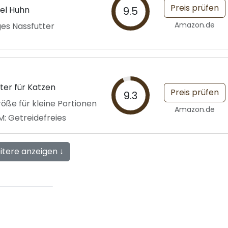
Preis prüfen
iel Huhn
9.5
Amazon.de
ges Nassfutter
er für Katzen
Preis prüfen
9.3
ße für kleine Portionen
Amazon.de
: Getreidefreies
itere anzeigen ↓