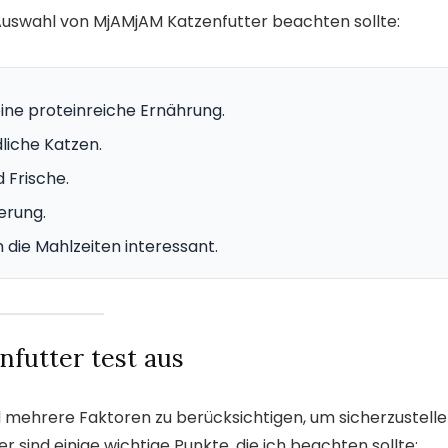
er Auswahl von MjAMjAM Katzenfutter beachten sollte:
eine proteinreiche Ernährung.
dliche Katzen.
 Frische.
erung.
die Mahlzeiten interessant.
futter test aus
d mehrere Faktoren zu berücksichtigen, um sicherzustelle
r sind einige wichtige Punkte, die ich beachten sollte: