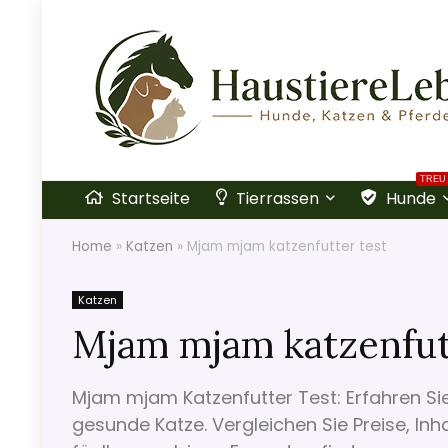
TREU
Startseite
Tierrassen
Hunde
Home
»
Katzen
»
Mjam mjam katzenfutter test
Katzen
Mjam mjam katzenfut
Mjam mjam Katzenfutter Test: Erfahren Sie
gesunde Katze. Vergleichen Sie Preise, In