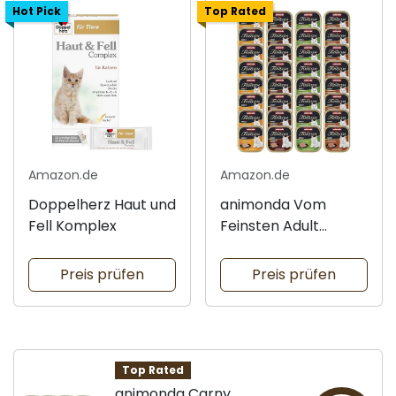
Hot Pick
Top Rated
Amazon.de
Amazon.de
Doppelherz Haut und
animonda Vom
Fell Komplex
Feinsten Adult
Vielfalt
Preis prüfen
Preis prüfen
Top Rated
animonda Carny