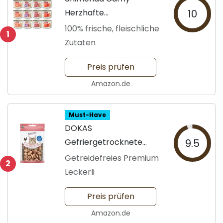
Herzhafte
10
Katzennahrung
100% frische, fleischliche
1
Zutaten
Preis prüfen
Amazon.de
Must-Have
DOKAS
Gefriergetrocknete
9.5
Hühnerherzen
Getreidefreies Premium
2
Leckerli
Preis prüfen
Amazon.de