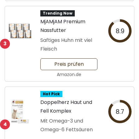
Trending Now
MjAMjAM Premium
Nassfutter
8.9
Saftiges Huhn mit viel
3
Fleisch
Preis prüfen
Amazon.de
Hot Pick
Doppelherz Haut und
Fell Komplex
8.7
Mit Omega-3 und
4
Omega-6 Fettsäuren