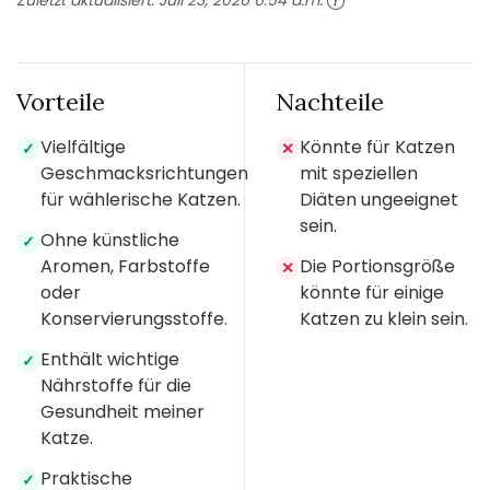
Zuletzt aktualisiert:
Juli 23, 2026 6:54 a.m.
Vorteile
Nachteile
Vielfältige
Könnte für Katzen
✓
✕
Geschmacksrichtungen
mit speziellen
für wählerische Katzen.
Diäten ungeeignet
sein.
Ohne künstliche
✓
Aromen, Farbstoffe
Die Portionsgröße
✕
oder
könnte für einige
Konservierungsstoffe.
Katzen zu klein sein.
Enthält wichtige
✓
Nährstoffe für die
Gesundheit meiner
Katze.
Praktische
✓