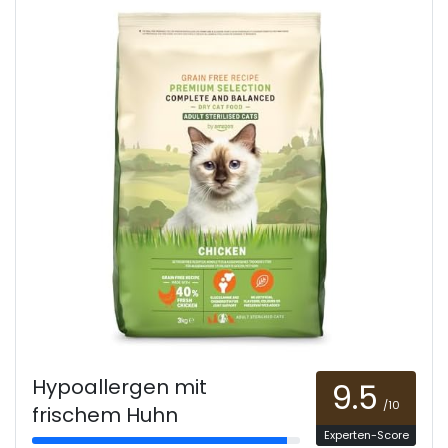
Hypoallergen mit
9.5
/10
frischem Huhn
Experten-Score