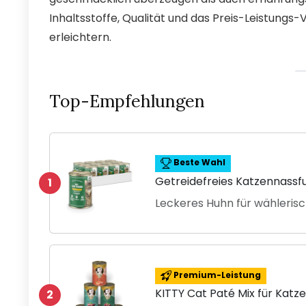
Inhaltsstoffe, Qualität und das Preis-Leistungs-
erleichtern.
Top-Empfehlungen
Beste Wahl
Getreidefreies Katzennassfu
1
Leckeres Huhn für wähleris
Premium-Leistung
KITTY Cat Paté Mix für Katz
2