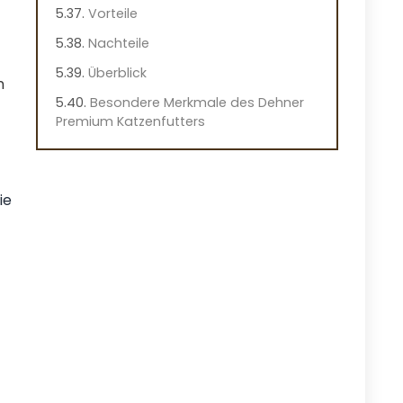
Vorteile
Nachteile
Überblick
n
Besondere Merkmale des Dehner
Premium Katzenfutters
Praktische Hinweise
Praxiseindruck
ie
animonda Carny Katzenfutter
Gourmet Mixpack
Vorteile
Nachteile
Überblick
Wichtige Merkmale des animonda
Carny Katzenfutters
Praktische Hinweise